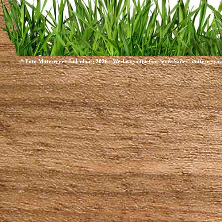
© Foto Mitteregger Judenburg 2026 |
Werbeagentur Gössler & Sailer
|
mitteregger